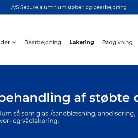
A/S Secure aluminium støberi og bearbejdning
oder
Bearbejdning
Lakering
Rådgivning
behandling af støbte 
nium så som glas-/sandblæsning, anodisering,
ver- og vådlakering.