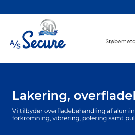
Hop
til
indholdet
Støbemet
Lakering, overflade
Vi tilbyder overfladebehandling af alumi
forkromning, vibrering, polering samt pul