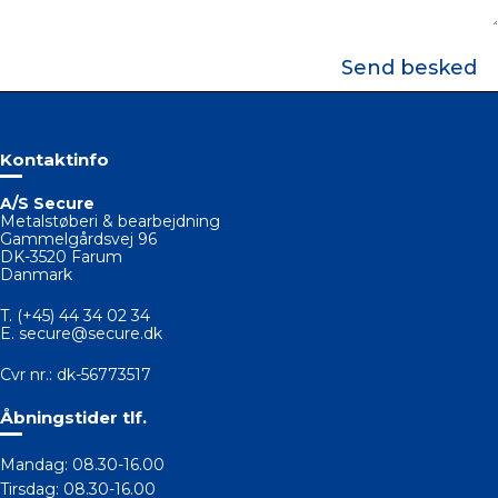
e
f
s
o
k
n
e
*
d
*
Kontaktinfo
A/S Secure
Metalstøberi & bearbejdning
Gammelgårdsvej 96
DK-3520 Farum
Danmark
T.
(+45) 44 34 02 34
E.
secure@secure.dk
Cvr nr.: dk-56773517
Åbningstider tlf.
Mandag: 08.30-16.00
Tirsdag: 08.30-16.00