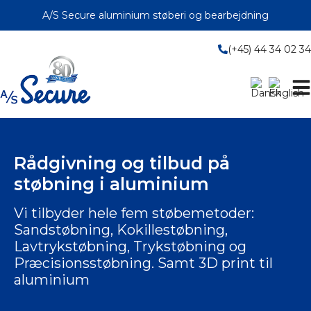
Hop
A/S Secure aluminium støberi og bearbejdning
til
indholdet
(+45) 44 34 02 34
Rådgivning og tilbud på
støbning i aluminium
Vi tilbyder hele fem støbemetoder:
Sandstøbning, Kokillestøbning,
Lavtrykstøbning, Trykstøbning og
Præcisionsstøbning. Samt 3D print til
aluminium