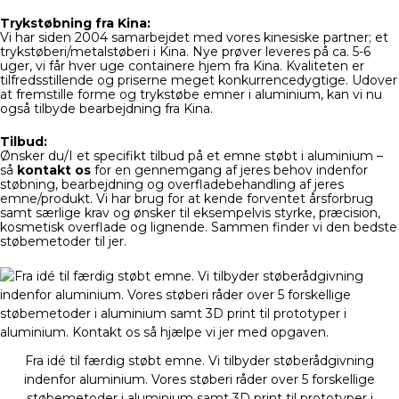
Trykstøbning fra Kina:
Vi har siden 2004 samarbejdet med vores kinesiske partner; et
trykstøberi/metalstøberi i Kina. Nye prøver leveres på ca. 5-6
uger, vi får hver uge containere hjem fra Kina. Kvaliteten er
tilfredsstillende og priserne meget konkurrencedygtige. Udover
at fremstille forme og trykstøbe emner i aluminium, kan vi nu
også tilbyde bearbejdning fra Kina.
Tilbud:
Ønsker du/I et specifikt tilbud på et emne støbt i aluminium –
så
kontakt os
for en gennemgang af jeres behov indenfor
støbning, bearbejdning og overfladebehandling af jeres
emne/produkt. Vi har brug for at kende forventet årsforbrug
samt særlige krav og ønsker til eksempelvis styrke, præcision,
kosmetisk overflade og lignende. Sammen finder vi den bedste
støbemetoder til jer.
Fra idé til færdig støbt emne. Vi tilbyder støberådgivning
indenfor aluminium. Vores støberi råder over 5 forskellige
støbemetoder i aluminium samt 3D print til prototyper i