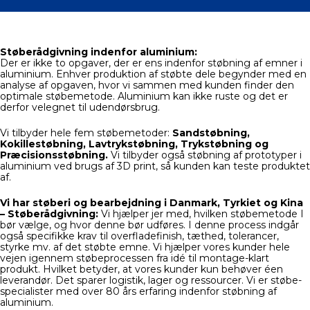
Støberådgivning indenfor aluminium:
Der er ikke to opgaver, der er ens indenfor støbning af emner i
aluminium. Enhver produktion af støbte dele begynder med en
analyse af opgaven, hvor vi sammen med kunden finder den
optimale støbemetode. Aluminium kan ikke ruste og det er
derfor velegnet til udendørsbrug.
Vi tilbyder hele fem støbemetoder:
Sandstøbning,
Kokillestøbning, Lavtrykstøbning, Trykstøbning og
Præcisionsstøbning.
Vi tilbyder også støbning af prototyper i
aluminium ved brugs af 3D print, så kunden kan teste produktet
af.
Vi har støberi og bearbejdning i
Danmark, Tyrkiet og Kina
– Støberådgivning:
Vi hjælper jer med, hvilken støbemetode I
bør vælge, og hvor denne bør udføres. I denne process indgår
også specifikke krav til overfladefinish, tæthed, tolerancer,
styrke mv. af det støbte emne. Vi hjælper vores kunder hele
vejen igennem støbeprocessen fra idé til montage-klart
produkt. Hvilket betyder, at vores kunder kun behøver éen
leverandør. Det sparer logistik, lager og ressourcer. Vi er støbe-
specialister med over 80 års erfaring indenfor støbning af
aluminium.